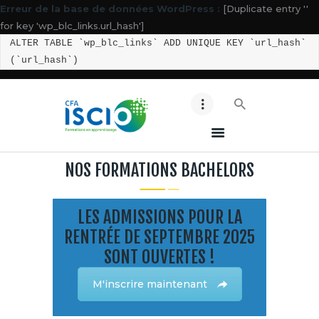
Erreur de la base de données WordPress :
[Duplicate entry ''
for key 'wp_blc_links.url_hash']
ALTER TABLE `wp_blc_links` ADD UNIQUE KEY `url_hash`
(`url_hash`)
ACCUEIL ISCIO
NOS BTS
NOS BACHELORS
ESPACE ENTREPRISES
NOS FORMATIONS BACHELORS
CONTACT
MES ACCES
LES ADMISSIONS POUR LA
LES BONS CONSEILS !
RENTRÉE DE SEPTEMBRE 2025
SONT OUVERTES !
M'inscrire maintenant