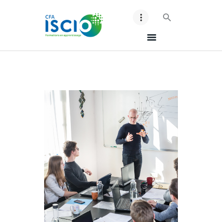
ACCUEIL ISCIO
NOS BTS
NOS BACHELORS
ESPACE ENTREPRISES
CONTACT
MES ACCES
LES BONS CONSEILS !