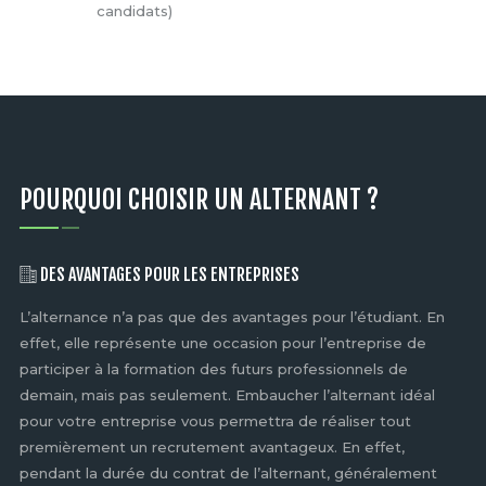
candidats)
POURQUOI CHOISIR UN ALTERNANT ?
DES AVANTAGES POUR LES ENTREPRISES
t
L’alternance n’a pas que des avantages pour l’étudiant. En
Ce
effet, elle représente une occasion pour l’entreprise de
qu
participer à la formation des futurs professionnels de
st
demain, mais pas seulement. Embaucher l’alternant idéal
l’
é
pour votre entreprise vous permettra de réaliser tout
vé
premièrement un recrutement avantageux. En effet,
ét
pendant la durée du contrat de l’alternant, généralement
cr