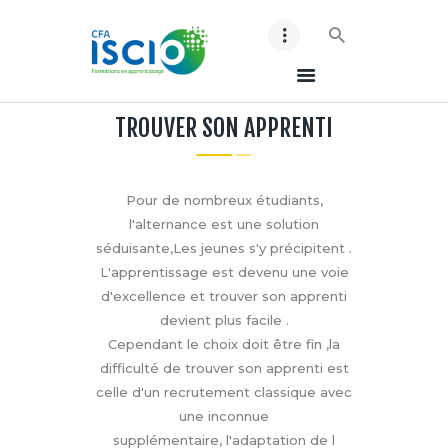
TROUVER SON APPRENTI
ACCUEIL ISCIO
NOS BTS
NOS BACHELORS
Pour de nombreux étudiants,
ESPACE ENTREPRISES
l'alternance est une solution
CONTACT
séduisante,Les jeunes s'y précipitent .
L'apprentissage est devenu une voie
MES ACCES
d'excellence et trouver son apprenti
LES BONS CONSEILS !
devient plus facile .
Cependant le choix doit être fin ,la
difficulté de trouver son apprenti est
celle d'un recrutement classique avec
une inconnue
supplémentaire, l'adaptation de l