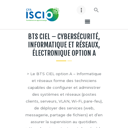
BTS CIEL – CYBERSÉCURITÉ,
ACCUEIL ISCIO
INFORMATIQUE ET RÉSEAUX,
NOS BTS
ÉLECTRONIQUE OPTION A
NOS BACHELORS
ESPACE ENTREPRISES
CONTACT
> Le BTS CIEL option A – Informatique
MES ACCES
et réseaux forme des techniciens
LES BONS CONSEILS !
capables de configurer et administrer
des systèmes et réseaux (postes
clients, serveurs, VLAN, Wi-Fi, pare-feu),
de déployer des services (web,
messagerie, partage de fichiers) et d’en
assurer la supervision au quotidien.