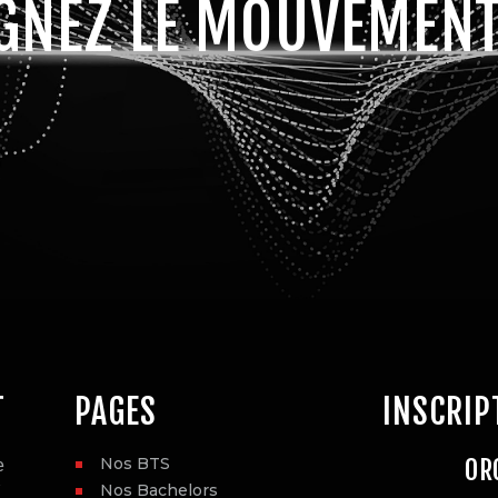
GNEZ LE MOUVEMENT
T
PAGES
INSCRIP
Nos BTS
OR
e
Nos Bachelors
Y