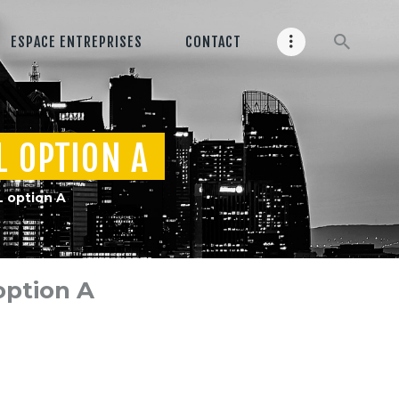
ESPACE ENTREPRISES
CONTACT
 OPTION A
 option A
ption A