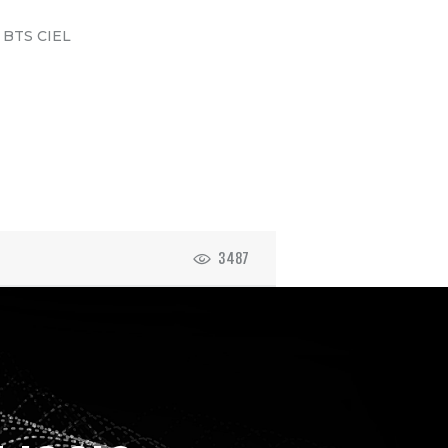
u BTS CIEL
3487