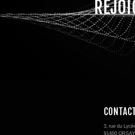
REJOI
CONTAC
3, rue du Lycé
91400 ORSA