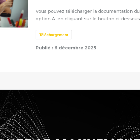
Vous pouvez télécharger la documentation d
option A en cliquant sur le bouton ci-dessous
Téléchargement
Publié :
6 décembre 2025