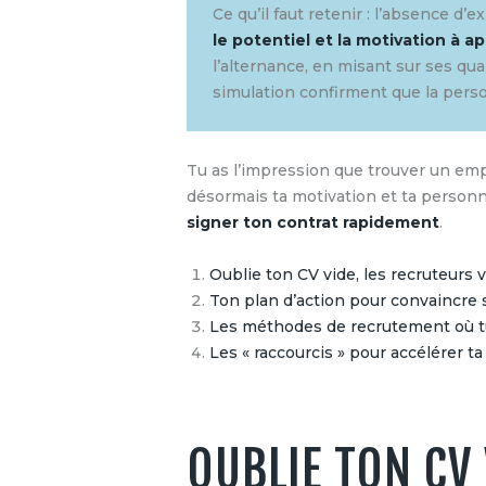
Ce qu’il faut retenir : l’absence d
le potentiel et la motivation à a
l’alternance, en misant sur ses qu
simulation confirment que la perso
Tu as l’impression que trouver un emp
désormais ta motivation et ta personn
signer ton contrat rapidement
.
Oublie ton CV vide, les recruteurs 
Ton plan d’action pour convaincre
Les méthodes de recrutement où t
Les « raccourcis » pour accélérer ta
OUBLIE TON CV 