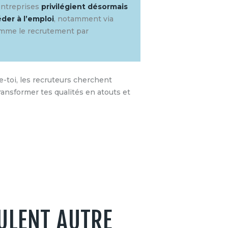
 entreprises
privilégient désormais
der à l’emploi
, notamment via
comme le recrutement par
-toi, les recruteurs cherchent
ransformer tes qualités en atouts et
EULENT AUTRE