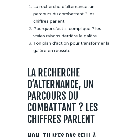
La recherche d’alternance, un
parcours du combattant ? les
chiffres parlent
Pourquoi c’est si compliqué ? les
vraies raisons derrière la galère
Ton plan d’action pour transformer la
galère en réussite
LA RECHERCHE
D’ALTERNANCE, UN
PARCOURS DU
COMBATTANT ? LES
CHIFFRES PARLENT
NON, TU N’ES PAS SEUL À