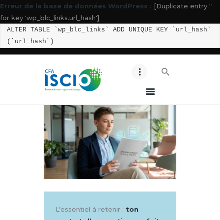
Erreur de la base de données WordPress :
[Duplicate entry ''
for key 'wp_blc_links.url_hash']
ALTER TABLE `wp_blc_links` ADD UNIQUE KEY `url_hash`
(`url_hash`)
ACCUEIL ISCIO
NOS BTS
NOS BACHELORS
ESPACE ENTREPRISES
CONTACT
MES ACCES
LES BONS CONSEILS !
L’essentiel à retenir :
ton