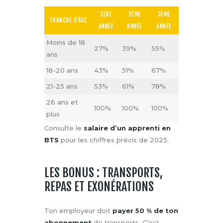
1ÈRE
2ÈME
3ÈME
TRANCHE D’ÂGE
ANNÉE
ANNÉE
ANNÉE
Moins de 18
27%
39%
55%
ans
18-20 ans
43%
51%
67%
21-25 ans
53%
61%
78%
26 ans et
100%
100%
100%
plus
Consulte le
salaire d’un apprenti en
BTS
pour les chiffres précis de 2025.
LES BONUS : TRANSPORTS,
REPAS ET EXONÉRATIONS
Ton employeur doit
payer 50 % de ton
abonnement
de transports. C’est